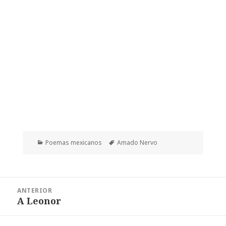
Categorías
Etiquetas
Poemas mexicanos
Amado Nervo
Navegación
ANTERIOR
de
A Leonor
Entrada
entradas
anterior: