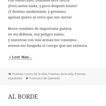
Fue sueño ayer, mañana será tierra.
¡Poco antes nada, y poco después humo!
¡Y destino ambiciones, y presumo
apenas punto al cerco que me cierra!
Breve combate de importuna guerra,
en mi defensa, soy peligro sumo,
y mientras con mis armas me consumo,
menos me hospeda el cuerpo que me entierra.
» Leer Mas…
Categorías
Poemas cortos de la Vida
,
Poemas de la vida
,
Poemas
Etiquetas
españoles
Francisco de Quevedo
AL BORDE