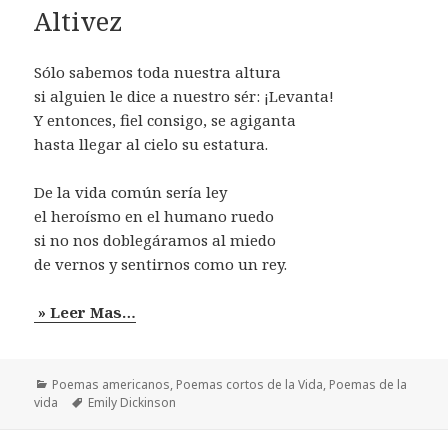
Altivez
Sólo sabemos toda nuestra altura
si alguien le dice a nuestro sér: ¡Levanta!
Y entonces, fiel consigo, se agiganta
hasta llegar al cielo su estatura.
De la vida común sería ley
el heroísmo en el humano ruedo
si no nos doblegáramos al miedo
de vernos y sentirnos como un rey.
» Leer Mas…
Categorías
Poemas americanos
,
Poemas cortos de la Vida
,
Poemas de la
Etiquetas
vida
Emily Dickinson