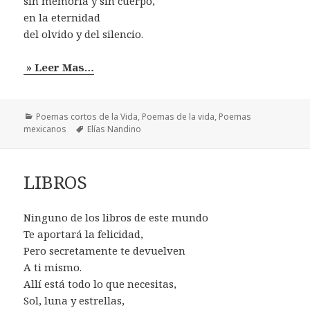
sin memoria y sin cuerpo,
en la eternidad
del olvido y del silencio.
» Leer Mas…
Categorías
Poemas cortos de la Vida
,
Poemas de la vida
,
Poemas
Etiquetas
mexicanos
Elías Nandino
LIBROS
Ninguno de los libros de este mundo
Te aportará la felicidad,
Pero secretamente te devuelven
A ti mismo.
Allí está todo lo que necesitas,
Sol, luna y estrellas,