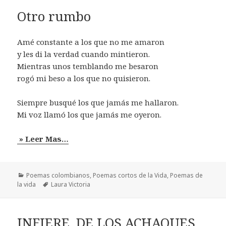
Otro rumbo
Amé constante a los que no me amaron
y les di la verdad cuando mintieron.
Mientras unos temblando me besaron
rogó mi beso a los que no quisieron.
Siempre busqué los que jamás me hallaron.
Mi voz llamó los que jamás me oyeron.
» Leer Mas…
Categorías
Poemas colombianos
,
Poemas cortos de la Vida
,
Poemas de
Etiquetas
la vida
Laura Victoria
INFIERE, DE LOS ACHAQUES