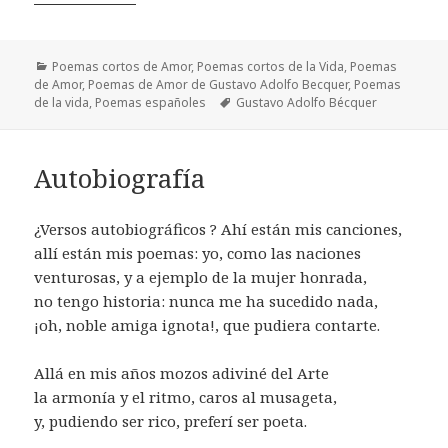
Categorías
Poemas cortos de Amor
,
Poemas cortos de la Vida
,
Poemas
de Amor
,
Poemas de Amor de Gustavo Adolfo Becquer
,
Poemas
Etiquetas
de la vida
,
Poemas españoles
Gustavo Adolfo Bécquer
Autobiografía
¿Versos autobiográficos ? Ahí están mis canciones,
allí están mis poemas: yo, como las naciones
venturosas, y a ejemplo de la mujer honrada,
no tengo historia: nunca me ha sucedido nada,
¡oh, noble amiga ignota!, que pudiera contarte.
Allá en mis años mozos adiviné del Arte
la armonía y el ritmo, caros al musageta,
y, pudiendo ser rico, preferí ser poeta.