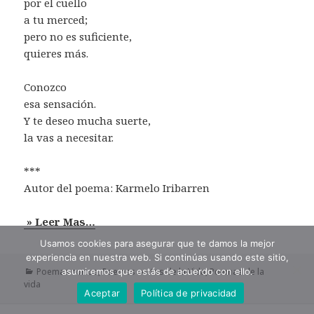
por el cuello
a tu merced;
pero no es suficiente,
quieres más.
Conozco
esa sensación.
Y te deseo mucha suerte,
la vas a necesitar.
***
Autor del poema: Karmelo Iribarren
» Leer Mas…
Usamos cookies para asegurar que te damos la mejor
experiencia en nuestra web. Si continúas usando este sitio,
Categorías
asumiremos que estás de acuerdo con ello.
Poemas cortos
,
Poemas cortos de la Vida
,
Poemas de la
vida
Aceptar
Política de privacidad