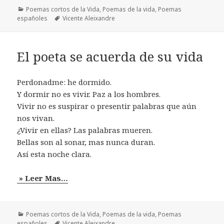
Categorías
Poemas cortos de la Vida
,
Poemas de la vida
,
Poemas
Etiquetas
españoles
Vicente Aleixandre
El poeta se acuerda de su vida
Perdonadme: he dormido.
Y dormir no es vivir. Paz a los hombres.
Vivir no es suspirar o presentir palabras que aún
nos vivan.
¿Vivir en ellas? Las palabras mueren.
Bellas son al sonar, mas nunca duran.
Así esta noche clara.
» Leer Mas…
Categorías
Poemas cortos de la Vida
,
Poemas de la vida
,
Poemas
Etiquetas
españoles
Vicente Aleixandre