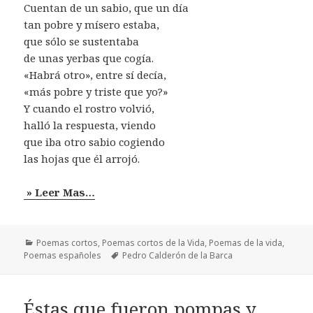
Cuentan de un sabio, que un día
tan pobre y mísero estaba,
que sólo se sustentaba
de unas yerbas que cogía.
«Habrá otro», entre sí decía,
«más pobre y triste que yo?»
Y cuando el rostro volvió,
halló la respuesta, viendo
que iba otro sabio cogiendo
las hojas que él arrojó.
» Leer Mas…
Categorías
Poemas cortos
,
Poemas cortos de la Vida
,
Poemas de la vida
,
Etiquetas
Poemas españoles
Pedro Calderón de la Barca
Éstas que fueron pompas y