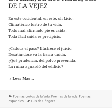
DE LA VEJEZ
En este occidental, en este, oh Licio,
Climatérico lustro de tu vida,
Todo mal afirmado pie es caída,
Toda fácil caída es precipicio.
¿Caduca el paso? Ilústrese el juïcio.
Desatándose va la tierra unida;
¿Qué prudencia, del polvo prevenida,
La ruina aguardó del edificio?
» Leer Mas…
Categorías
Poemas cortos de la Vida
,
Poemas de la vida
,
Poemas
Etiquetas
españoles
Luis de Góngora