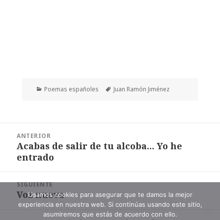
Categorías
Etiquetas
Poemas españoles
Juan Ramón Jiménez
Navegación
ANTERIOR
de
Acabas de salir de tu alcoba… Yo he
Entrada
entradas
entrado
anterior:
SIGUIENTE
Voz nueva
Entrada
Usamos cookies para asegurar que te damos la mejor
experiencia en nuestra web. Si continúas usando este sitio,
siguiente:
asumiremos que estás de acuerdo con ello.