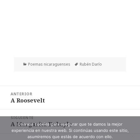
Categorías
Etiquetas
Poemas nicaraguenses
Rubén Darío
Navegación
ANTERIOR
de
A Roosevelt
Entrada
entradas
anterior:
SIGUIENTE
A Margarita Debayle
Entrada
Usamos cookies para asegurar que te damos la mejor
experiencia en nuestra web. Si continúas usando este sitio,
siguiente:
asumiremos que estás de acuerdo con ello.