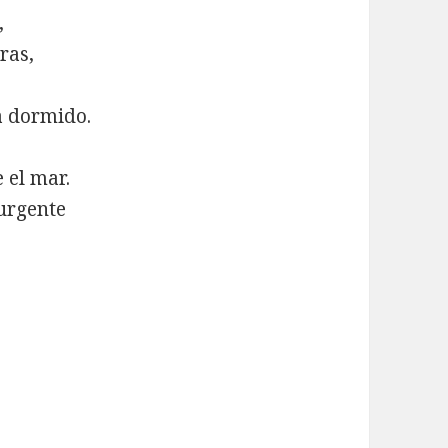
,
ras,
a dormido.
 el mar.
urgente