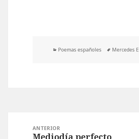
Categorías
Etiquetas
Poemas españoles
Mercedes E
Navegación
de
ANTERIOR
Mediodía perfecto
entradas
Entrada