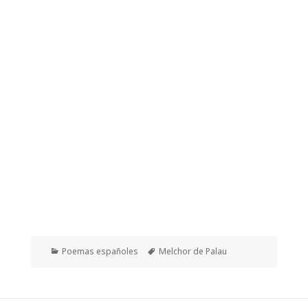
Categorías
Etiquetas
Poemas españoles
Melchor de Palau
Navegación