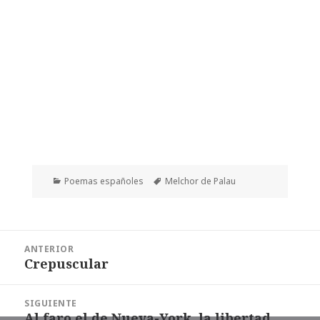
Categorías
Etiquetas
Poemas españoles
Melchor de Palau
Navegación
ANTERIOR
de
Crepuscular
Entrada
entradas
anterior:
SIGUIENTE
Al faro el de Nueva-York, la libertad
Entrada