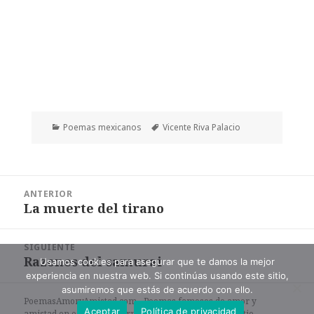
Categorías
Etiquetas
Poemas mexicanos
Vicente Riva Palacio
Navegación
ANTERIOR
de
La muerte del tirano
Entrada
entradas
anterior:
SIGUIENTE
Razones del samurai
Entrada
Usamos cookies para asegurar que te damos la mejor
experiencia en nuestra web. Si continúas usando este sitio,
siguiente:
asumiremos que estás de acuerdo con ello.
PoemasAmoryAmistad.com - Poemas famosos de amor y
Aceptar
Política de privacidad
amistad en español en formato de texto. |
Mapa del sitio