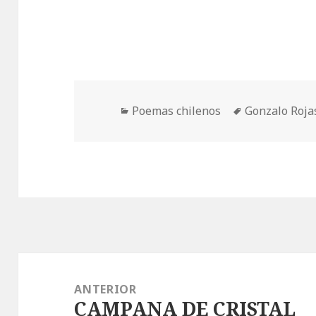
Categorías
Etiquetas
Poemas chilenos
Gonzalo Roja
Navegación
de
ANTERIOR
CAMPANA DE CRISTAL
entradas
Entrada