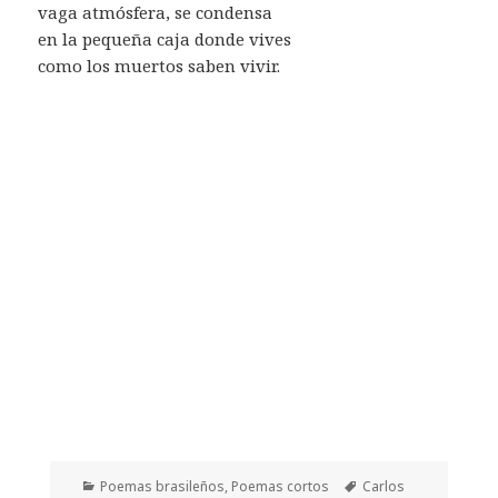
vaga atmósfera, se condensa
en la pequeña caja donde vives
como los muertos saben vivir.
Categorías
Etiquetas
Poemas brasileños
,
Poemas cortos
Carlos