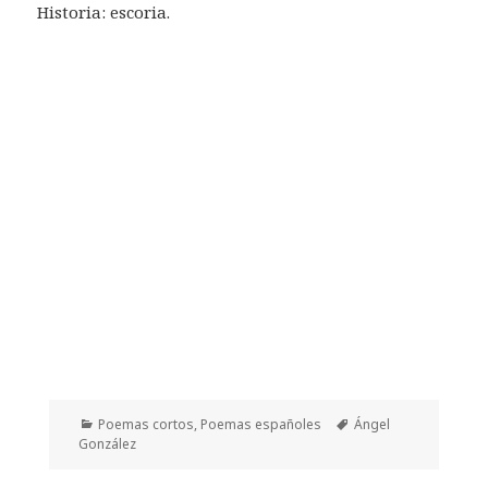
Historia: escoria.
Categorías
Etiquetas
Poemas cortos
,
Poemas españoles
Ángel
González