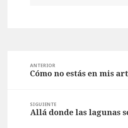
Navegación
de
ANTERIOR
Cómo no estás en mis art
entradas
Entrada
anterior:
SIGUIENTE
Allá donde las lagunas so
Entrada
siguiente: