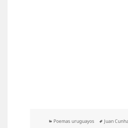
Categorías
Etiquetas
Poemas uruguayos
Juan Cunh