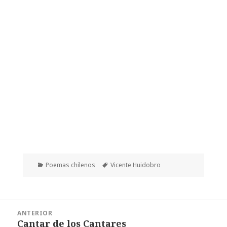
Categorías
Etiquetas
Poemas chilenos
Vicente Huidobro
Navegación
ANTERIOR
de
Cantar de los Cantares
Entrada