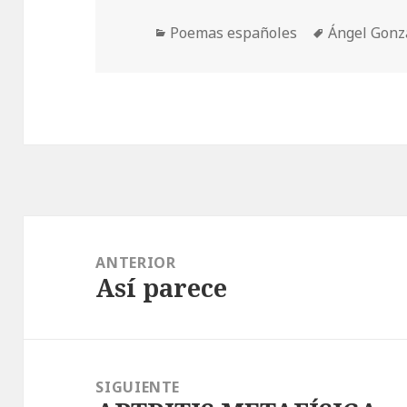
Categorías
Etiquetas
Poemas españoles
Ángel Gonz
Navegación
de
ANTERIOR
Así parece
entradas
Entrada
anterior:
SIGUIENTE