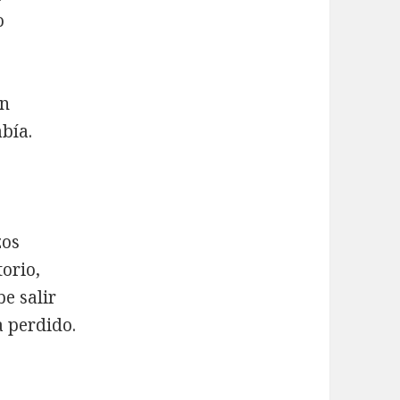
o
an
bía.
zos
torio,
e salir
a perdido.