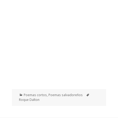
Categorías
Etiquetas
Poemas cortos
,
Poemas salvadoreños
Roque Dalton