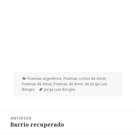
Categorías
Poemas argentinos
,
Poemas cortos de Amor
,
Poemas de Amor
,
Poemas de Amor de Jorge Luis
Etiquetas
Borges
Jorge Luis Borges
Navegación
ANTERIOR
de
Barrio recuperado
Entrada
entradas
anterior: