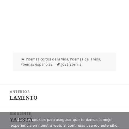
Categorías
Poemas cortos de la Vida
,
Poemas de la vida
,
Etiquetas
Poemas españoles
José Zorrilla
Navegación
ANTERIOR
de
LAMENTO
Entrada
entradas
anterior:
SIGUIENTE
YA ESTÁ
Entrada
Usamos cookies para asegurar que te damos la mejor
experiencia en nuestra web. Si continúas usando este sitio,
siguiente: