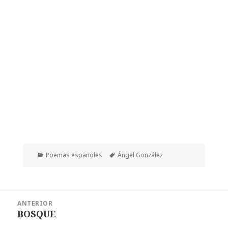
Categorías
Etiquetas
Poemas españoles
Ángel González
Navegación
ANTERIOR
de
BOSQUE
Entrada
entradas
anterior: