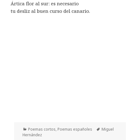
Ártica flor al sur: es necesario
tu desliz al buen curso del canario.
Categorías
Etiquetas
Poemas cortos
,
Poemas españoles
Miguel
Hernández