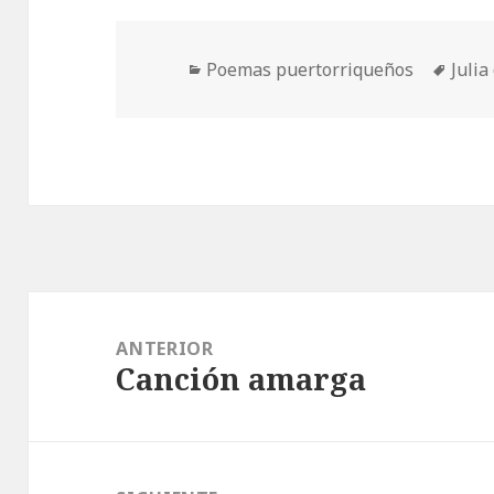
Categorías
Etiqu
Poemas puertorriqueños
Julia
Navegación
de
ANTERIOR
Canción amarga
entradas
Entrada
anterior: