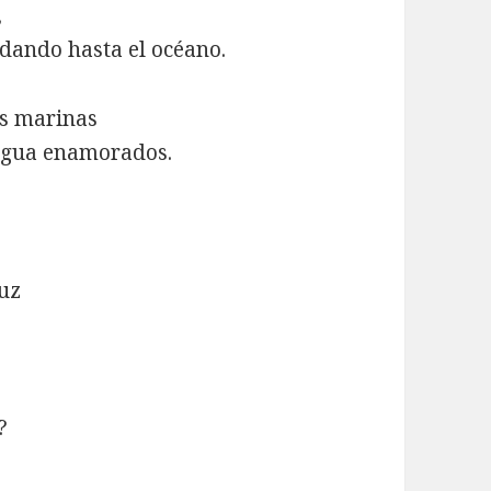
,
dando hasta el océano.
es marinas
 agua enamorados.
luz
?