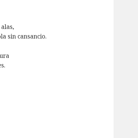
 alas,
la sin cansancio.
nura
s.