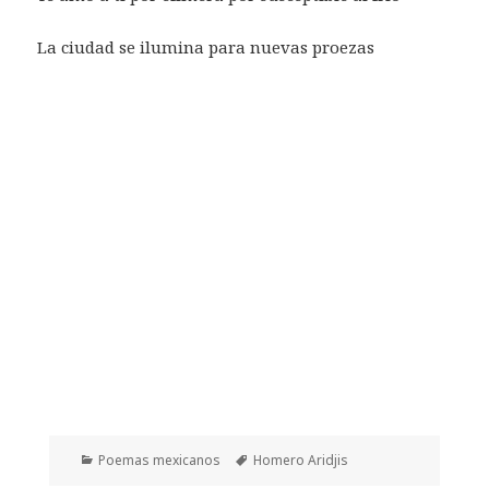
La ciudad se ilumina para nuevas proezas
Categorías
Etiquetas
Poemas mexicanos
Homero Aridjis