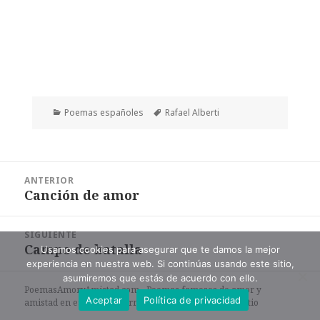
Categorías
Etiquetas
Poemas españoles
Rafael Alberti
Navegación
ANTERIOR
de
Canción de amor
Entrada
entradas
anterior:
SIGUIENTE
Campo de batalla
Entrada
Usamos cookies para asegurar que te damos la mejor
experiencia en nuestra web. Si continúas usando este sitio,
siguiente:
asumiremos que estás de acuerdo con ello.
PoemasAmoryAmistad.com - Poemas famosos de amor y
Aceptar
Política de privacidad
amistad en español en formato de texto. |
Mapa del sitio