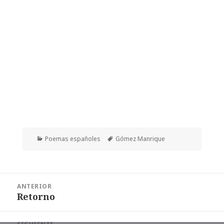
Categorías
Etiquetas
Poemas españoles
Gómez Manrique
Navegación
ANTERIOR
de
Retorno
Entrada
entradas
anterior: