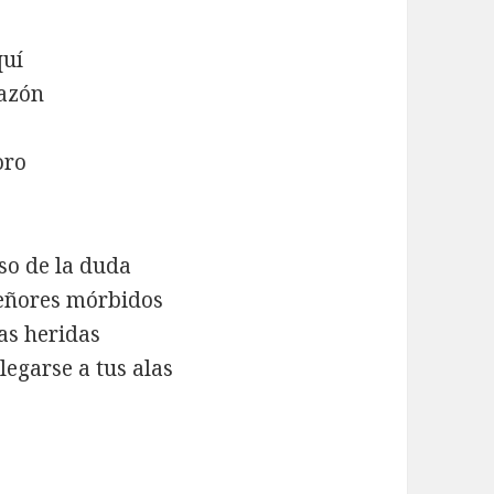
quí
razón
oro
so de la duda
señores mórbidos
as heridas
legarse a tus alas