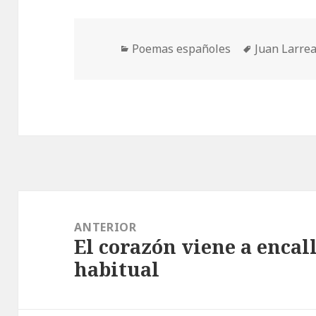
Categorías
Etiquetas
Poemas españoles
Juan Larre
Navegación
de
ANTERIOR
El corazón viene a encal
entradas
Entrada
habitual
anterior: