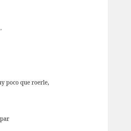
.
uy poco que roerle,
apar