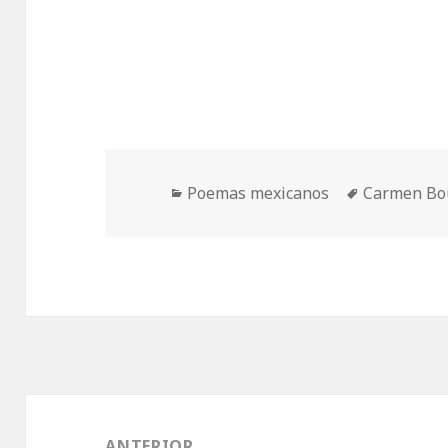
Categorías
Etiquetas
Poemas mexicanos
Carmen Bo
Navegación
de
ANTERIOR