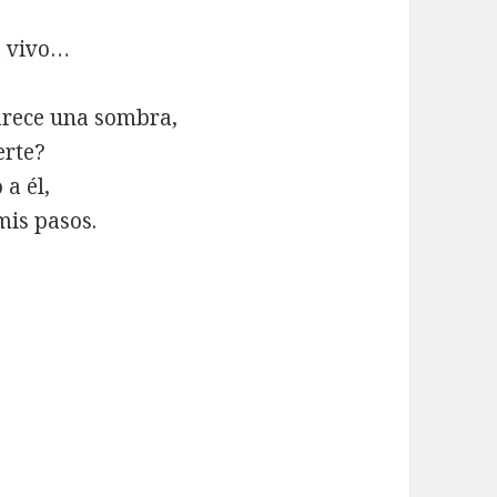
a vivo…
parece una sombra,
erte?
a él,
mis pasos.