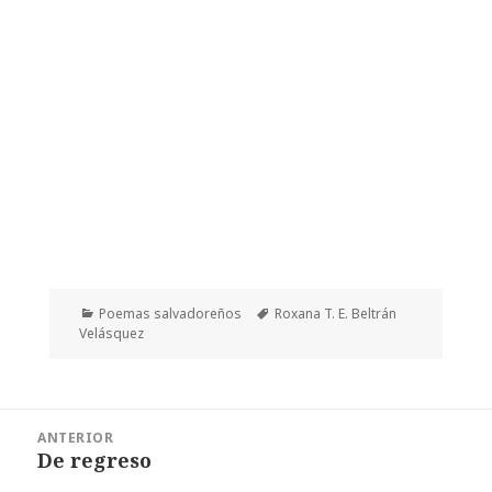
Categorías
Etiquetas
Poemas salvadoreños
Roxana T. E. Beltrán
Velásquez
Navegación
ANTERIOR
de
De regreso
Entrada
entradas
anterior: