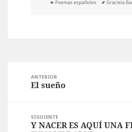
Categorías
Etiquetas
Poemas españoles
Graciela B
Navegación
de
ANTERIOR
El sueño
entradas
Entrada
anterior:
SIGUIENTE
Y NACER ES AQUÍ UNA F
Entrada