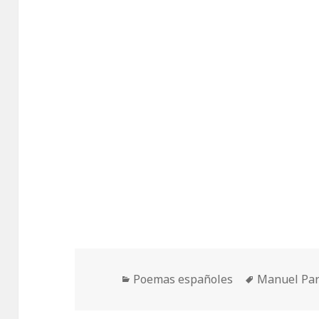
Categorías
Etiquetas
Poemas españoles
Manuel Par