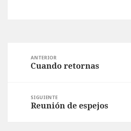
Navegación
de
ANTERIOR
Cuando retornas
entradas
Entrada
anterior:
SIGUIENTE
Reunión de espejos
Entrada
siguiente: