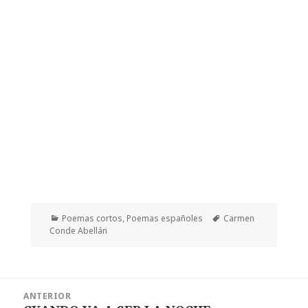
Categorías
Etiquetas
Poemas cortos
,
Poemas españoles
Carmen
Conde Abellán
Navegación
ANTERIOR
de