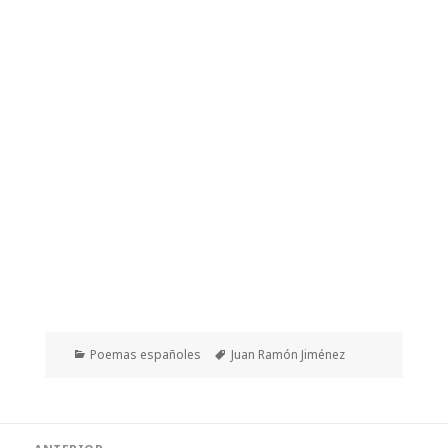
Categorías
Etiquetas
Poemas españoles
Juan Ramón Jiménez
Navegación