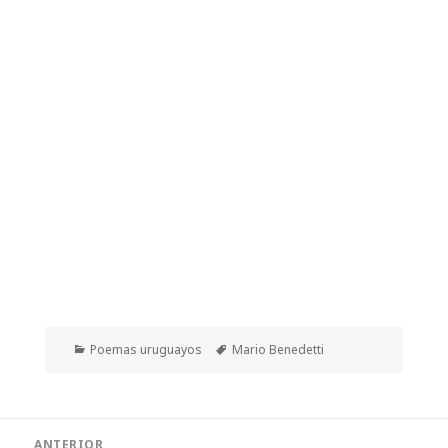
Categorías
Etiquetas
Poemas uruguayos
Mario Benedetti
Navegación
ANTERIOR