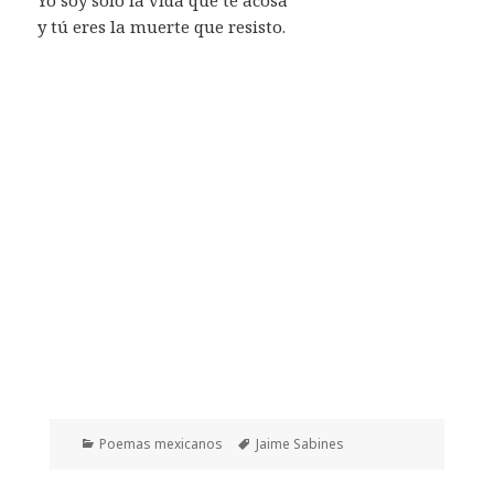
y tú eres la muerte que resisto.
Categorías
Etiquetas
Poemas mexicanos
Jaime Sabines