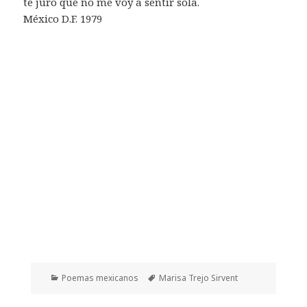
te juro que no me voy a sentir sola.
México D.F. 1979
Categorías
Etiquetas
Poemas mexicanos
Marisa Trejo Sirvent