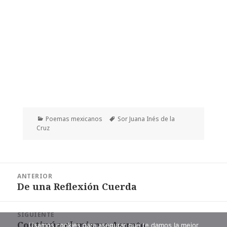
Categorías
Etiquetas
Poemas mexicanos
Sor Juana Inés de la
Cruz
Navegación
ANTERIOR
de
De una Reflexión Cuerda
Entrada
entradas
anterior:
SIGUIENTE
Continúa el mismo Asunto
Entrada
Usamos cookies para asegurar que te damos la mejor