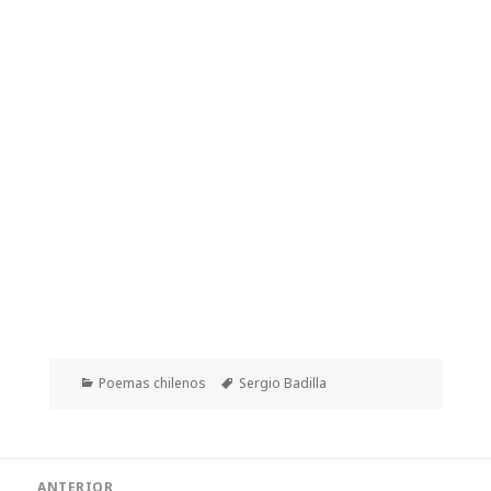
Categorías
Etiquetas
Poemas chilenos
Sergio Badilla
Navegación
ANTERIOR