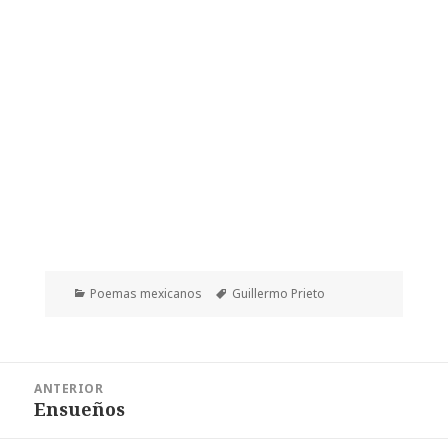
Categorías
Etiquetas
Poemas mexicanos
Guillermo Prieto
Navegación
ANTERIOR
de
Ensueños
Entrada
entradas
anterior: