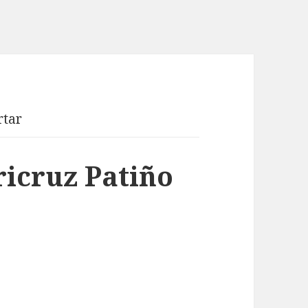
rtar
icruz Patiño