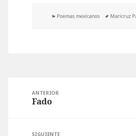
Categorías
Etiquetas
Poemas mexicanos
Maricruz P
Navegación
de
ANTERIOR
Fado
entradas
Entrada
anterior:
SIGUIENTE