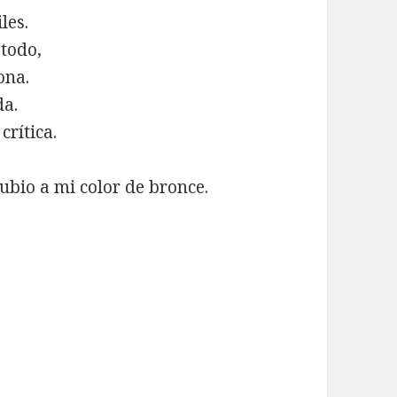
les.
 todo,
ona.
da.
crítica.
ubio a mi color de bronce.