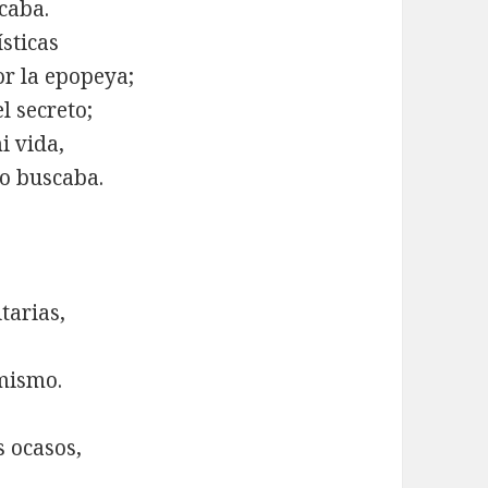
caba.
sticas
or la epopeya;
l secreto;
i vida,
yo buscaba.
itarias,
 mismo.
s ocasos,