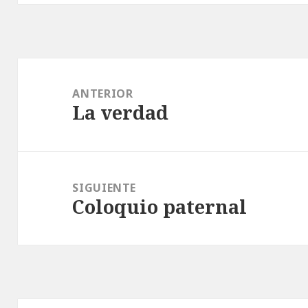
Navegación
de
ANTERIOR
La verdad
entradas
Entrada
anterior:
SIGUIENTE
Coloquio paternal
Entrada
siguiente: