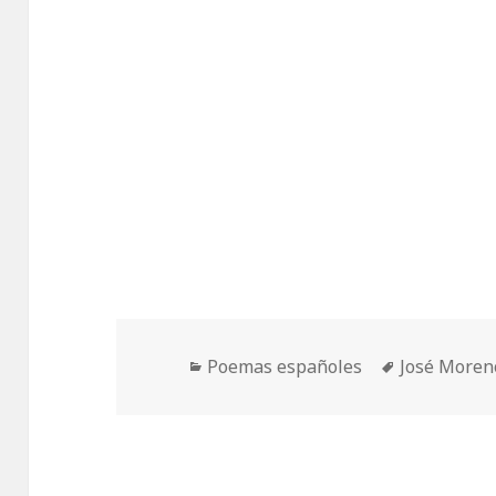
Categorías
Etiquetas
Poemas españoles
José Moreno