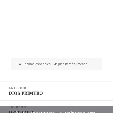
Categorías
Etiquetas
Poemas españoles
Juan Ramón Jiménez
Navegación
ANTERIOR
de
DIOS PRIMERO
Entrada
entradas
anterior:
SIGUIENTE
DESNUDOS
Entrada
Usamos cookies para asegurar que te damos la mejor