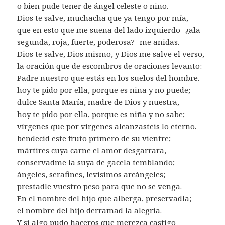
o bien pude tener de ángel celeste o niño.
Dios te salve, muchacha que ya tengo por mía,
que en esto que me suena del lado izquierdo -¿ala
segunda, roja, fuerte, poderosa?- me anidas.
Dios te salve, Dios mismo, y Dios me salve el verso,
la oración que de escombros de oraciones levanto:
Padre nuestro que estás en los suelos del hombre.
hoy te pido por ella, porque es niña y no puede;
dulce Santa María, madre de Dios y nuestra,
hoy te pido por ella, porque es niña y no sabe;
vírgenes que por vírgenes alcanzasteis lo eterno.
bendecid este fruto primero de su vientre;
mártires cuya carne el amor desgarrara,
conservadme la suya de gacela temblando;
ángeles, serafines, levísimos arcángeles;
prestadle vuestro peso para que no se venga.
En el nombre del hijo que alberga, preservadla;
el nombre del hijo derramad la alegría.
Y si algo pudo haceros que merezca castigo