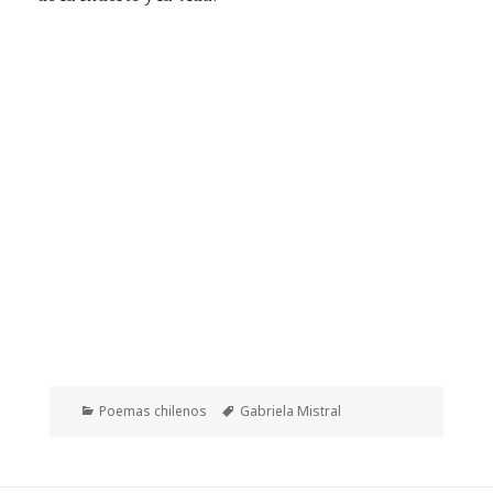
Categorías
Etiquetas
Poemas chilenos
Gabriela Mistral