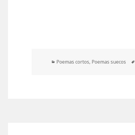
Categorías
Poemas cortos
,
Poemas suecos
Navegación