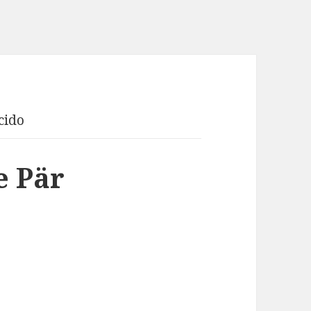
cido
e Pär