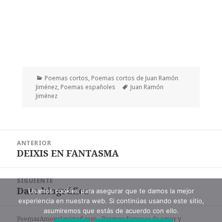
Categorías
Poemas cortos
,
Poemas cortos de Juan Ramón
Etiquetas
Jiménez
,
Poemas españoles
Juan Ramón
Jiménez
Navegación
ANTERIOR
de
DEIXIS EN FANTASMA
Entrada
entradas
anterior:
SIGUIENTE
Dato biográfico
Entrada
Usamos cookies para asegurar que te damos la mejor
experiencia en nuestra web. Si continúas usando este sitio,
siguiente:
asumiremos que estás de acuerdo con ello.
PoemasAmoryAmistad.com - Poemas famosos de amor y