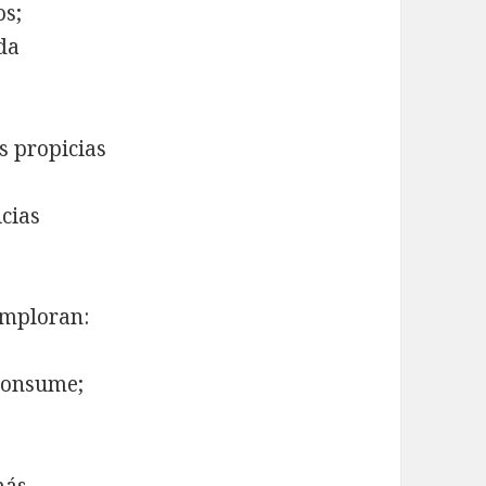
os;
da
s propicias
icias
imploran:
 consume;