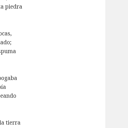
ta piedra
ocas,
tado;
 espuma
 bogaba
oía
peando
a tierra