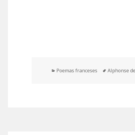
Categorías
Etiquetas
Poemas franceses
Alphonse d