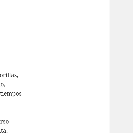
rillas,
no,
 tiempos
urso
ta,