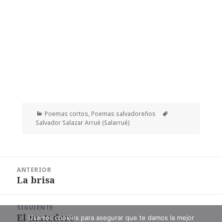
Categorías
Etiquetas
Poemas cortos
,
Poemas salvadoreños
Salvador Salazar Arrué (Salarrué)
Navegación
ANTERIOR
de
La brisa
Entrada
entradas
anterior:
SIGUIENTE
El matadero
Entrada
Usamos cookies para asegurar que te damos la mejor