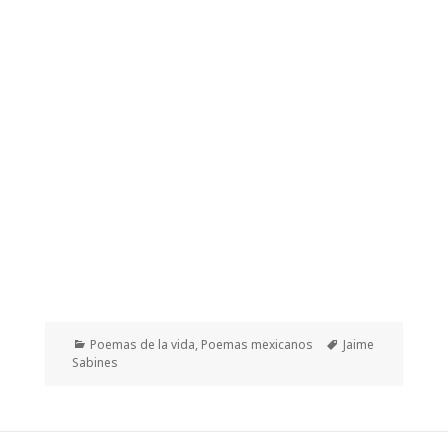
Categorías
Etiquetas
Poemas de la vida
,
Poemas mexicanos
Jaime
Sabines
Navegación