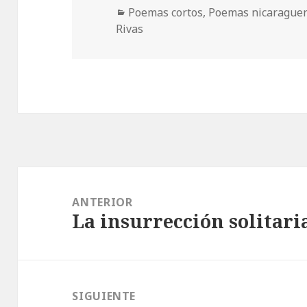
Categorías
Poemas cortos
,
Poemas nicarague
Rivas
Navegación
de
ANTERIOR
La insurrección solitari
entradas
Entrada
anterior:
SIGUIENTE