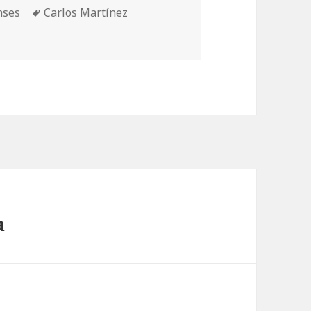
Etiquetas
nses
Carlos Martínez
a