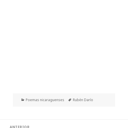
Categorías
Etiquetas
Poemas nicaraguenses
Rubén Darío
Navegación
ANTERIOR