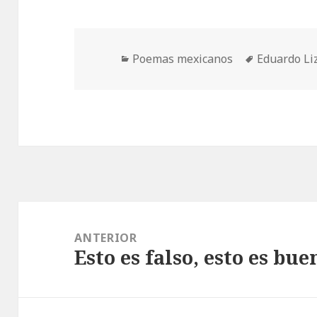
Categorías
Etiquetas
Poemas mexicanos
Eduardo Li
Navegación
de
ANTERIOR
Esto es falso, esto es bue
entradas
Entrada
anterior: