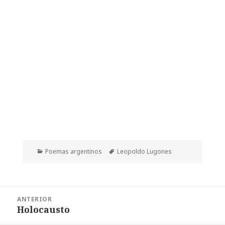
Categorías
Etiquetas
Poemas argentinos
Leopoldo Lugones
Navegación
ANTERIOR
de
Holocausto
Entrada
entradas
anterior: